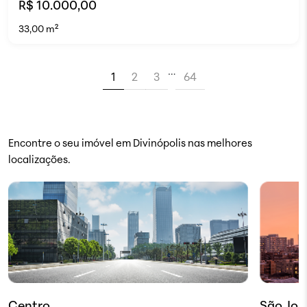
R$ 10.000,00
33,00 m²
…
1
2
3
64
Encontre o seu imóvel em Divinópolis nas melhores
localizações.
Centro
São Jos