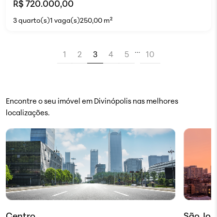
R$ 720.000,00
3 quarto(s)
1 vaga(s)
250,00 m²
…
1
2
3
4
5
10
Encontre o seu imóvel em Divinópolis nas melhores
localizações.
Centro
São Jos